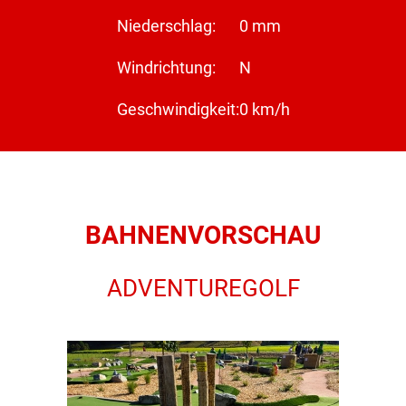
Niederschlag:
0 mm
Windrichtung:
N
Geschwindigkeit:
0 km/h
BAHNENVORSCHAU
ADVENTUREGOLF