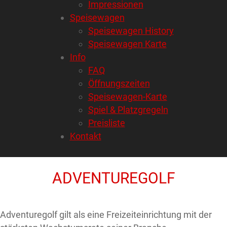
Impressionen
Speisewagen
Speisewagen History
Speisewagen Karte
Info
FAQ
Öffnungszeiten
Speisewagen-Karte
Spiel & Platzgregeln
Preisliste
Kontakt
ADVENTUREGOLF
Adventuregolf gilt als eine Freizeiteinrichtung mit der