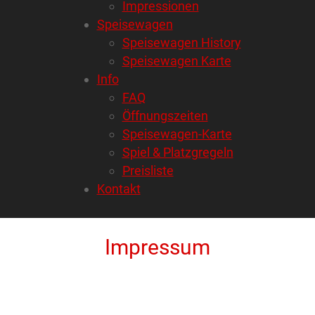
Impressionen
Speisewagen
Speisewagen History
Speisewagen Karte
Info
FAQ
Öffnungszeiten
Speisewagen-Karte
Spiel & Platzgregeln
Preisliste
Kontakt
Impressum