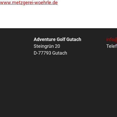
www.metzgerei-woehrle.de
Adventure Golf Gutach
info
Steingrün 20
Tele
D-77793 Gutach