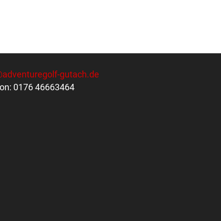
@adventuregolf-gutach.de
fon: 0176 46663464